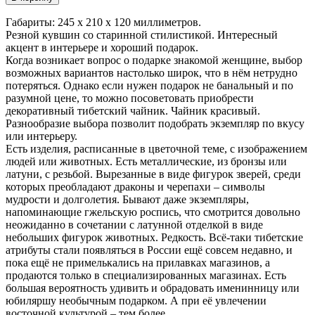
Габариты: 245 х 210 х 120 миллиметров.
Резной кувшин со старинной стилистикой. Интересный
акцент в интерьере и хороший подарок.
Когда возникает вопрос о подарке знакомой женщине, выбор
возможных вариантов настолько широк, что в нём нетрудно
потеряться. Однако если нужен подарок не банальный и по
разумной цене, то можно посоветовать приобрести
декоративный тибетский чайник. Чайник красивый.
Разнообразие выбора позволит подобрать экземпляр по вкусу
или интерьеру.
Есть изделия, расписанные в цветочной теме, с изображением
людей или животных. Есть металлические, из бронзы или
латуни, с резьбой. Вырезанные в виде фигурок зверей, среди
которых преобладают драконы и черепахи – символы
мудрости и долголетия. Бывают даже экземпляры,
напоминающие гжельскую роспись, что смотрится довольно
неожиданно в сочетании с латунной отделкой в виде
небольших фигурок животных. Редкость. Всё-таки тибетские
атрибуты стали появляться в России ещё совсем недавно, и
пока ещё не примелькались на прилавках магазинов, а
продаются только в специализированных магазинах. Есть
большая вероятность удивить и обрадовать именинницу или
юбиляршу необычным подарком. А при её увлечении
восточной культурой – тем более.