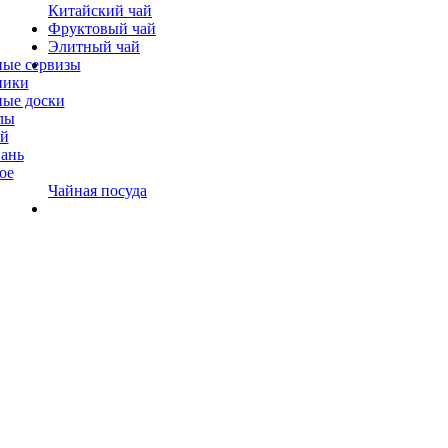
Китайский чай
Фруктовый чай
Элитный чай
ые сервизы
ники
ые доски
лы
ай
ань
ое
Чайная посуда