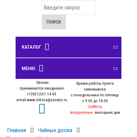
И
с
к
а
ПОИСК
т
ь
.
.
КАТАЛОГ
.
Шу пуэр
Чайные сервизы
Чабань, чайные доски
Курильницы, фигурки
ЧАЙ
МЕНЮ
ПОСУДА
ЧАЙНЫЕ ДОСКИ
ПОДАРКИ
Шен пуэр
Чайники
Улун
Звонки
Чахай
Время работы пункта
О нас
Белый чай
принимаются ежедневно
самовывоза
Оплата
Пиалы
+7(901)531-14-93
с понедельника по пятницу
Зеленый чай
email:www.old-tea@yandex.ru
с 9.00 до 18.00
Доставка
Желтый чай
Суббота,
Самовывоз
воскресенье
выходные дни
Красный чай
Блог
Черный чай
Главная
Чайные доски
Личный кабинет
Связанный чай