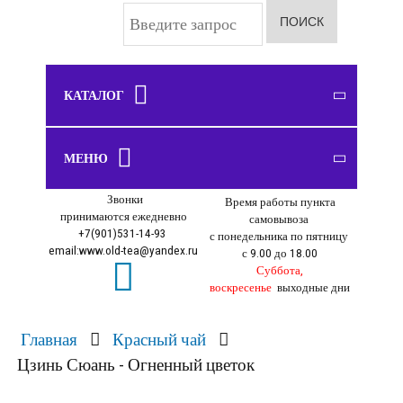
И
ПОИСК
с
к
а
т
ь
КАТАЛОГ
.
.
Шу пуэр
Чайные сервизы
Чабань, чайные доски
Курильницы, фигурки
.
ЧАЙ
МЕНЮ
ПОСУДА
ЧАЙНЫЕ ДОСКИ
ПОДАРКИ
Шен пуэр
Чайники
Улун
Звонки
Чахай
Время работы пункта
О нас
Белый чай
принимаются ежедневно
самовывоза
Оплата
Пиалы
+7(901)531-14-93
с понедельника по пятницу
Зеленый чай
email:www.old-tea@yandex.ru
с 9.00 до 18.00
Доставка
Желтый чай
Суббота,
Самовывоз
воскресенье
выходные дни
Красный чай
Блог
Черный чай
Главная
Красный чай
Личный кабинет
Связанный чай
Цзинь Сюань - Огненный цветок
Как оформить заказ
Фруктовый чай