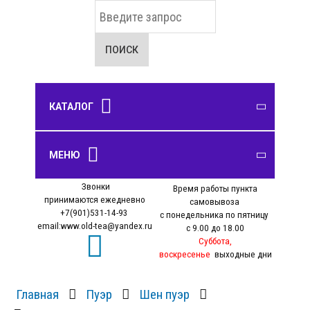
И
с
к
а
ПОИСК
т
ь
.
.
КАТАЛОГ
.
Шу пуэр
Чайные сервизы
Чабань, чайные доски
Курильницы, фигурки
ЧАЙ
МЕНЮ
ПОСУДА
ЧАЙНЫЕ ДОСКИ
ПОДАРКИ
Шен пуэр
Чайники
Улун
Звонки
Чахай
Время работы пункта
О нас
Белый чай
принимаются ежедневно
самовывоза
Оплата
Пиалы
+7(901)531-14-93
с понедельника по пятницу
Зеленый чай
email:www.old-tea@yandex.ru
с 9.00 до 18.00
Доставка
Желтый чай
Суббота,
Самовывоз
воскресенье
выходные дни
Красный чай
Блог
Черный чай
Главная
Пуэр
Шен пуэр
Личный кабинет
Связанный чай