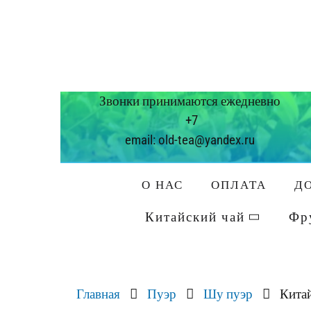
Звонки принимаются ежедневно
+7
email: old-tea@yandex.ru
О НАС
ОПЛАТА
Д
Китайский чай
Фр
Главная
Пуэр
Шу пуэр
Китай