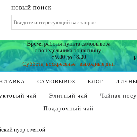
новый поиск
Искать...
Время работы пункта самовывоза
с понедельника по пятницу
с 9.00 до 18.00
И
Суббота, воскресенье - выходные дни
ОСТАВКА
САМОВЫВОЗ
БЛОГ
ЛИЧНЫ
уктовый чай
Элитный чай
Чайная посу
Подарочный чай
ский пуэр с мятой