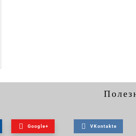
Полез
Google+
VKontakte