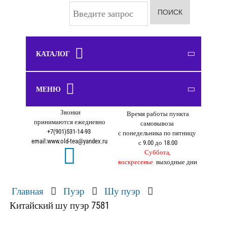
И
ПОИСК
с
к
а
т
ь
КАТАЛОГ
.
.
Шу пуэр
Чайные сервизы
Чабань, чайные доски
Курильницы, фигурки
.
ЧАЙ
МЕНЮ
ПОСУДА
ЧАЙНЫЕ ДОСКИ
ПОДАРКИ
Шен пуэр
Чайники
Улун
Звонки
Чахай
Время работы пункта
О нас
Белый чай
принимаются ежедневно
самовывоза
Оплата
Пиалы
+7(901)531-14-93
с понедельника по пятницу
Зеленый чай
email:www.old-tea@yandex.ru
с 9.00 до 18.00
Доставка
Желтый чай
Суббота,
Самовывоз
воскресенье
выходные дни
Красный чай
Блог
Черный чай
Главная
Пуэр
Шу пуэр
Личный кабинет
Связанный чай
Китайский шу пуэр 7581
Как оформить заказ
Фруктовый чай