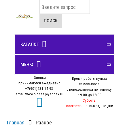
И
с
к
а
ПОИСК
т
ь
.
.
КАТАЛОГ
.
Шу пуэр
Чайные сервизы
Чабань, чайные доски
Курильницы, фигурки
ЧАЙ
МЕНЮ
ПОСУДА
ЧАЙНЫЕ ДОСКИ
ПОДАРКИ
Шен пуэр
Чайники
Улун
Звонки
Чахай
Время работы пункта
О нас
Белый чай
принимаются ежедневно
самовывоза
Оплата
Пиалы
+7(901)531-14-93
с понедельника по пятницу
Зеленый чай
email:www.old-tea@yandex.ru
с 9.00 до 18.00
Доставка
Желтый чай
Суббота,
Самовывоз
воскресенье
выходные дни
Красный чай
Блог
Черный чай
Главная
Разное
Личный кабинет
Связанный чай