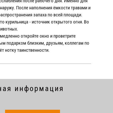
сслабления после рабочего дня. Именно для
наружу. После наполнения ёмкости травами и
распространения запаха по всей площади.
то курильница - источник открытого огня. Во
животных.
емедленно откройте окно и проветрите
ым подарком близким, друзьям, коллегам по
ёт нотку таинственности.
ная информация