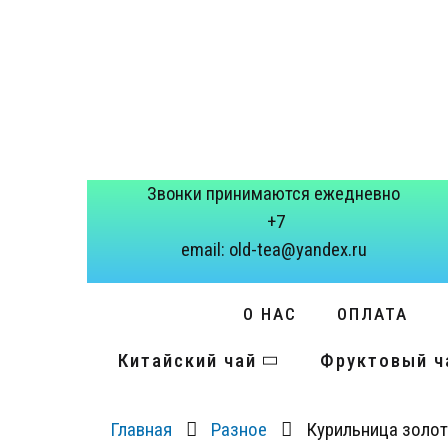
Звонки принимаются ежедневно
+7
email: old-tea@yandex.ru
О НАС
ОПЛАТА
Китайский чай
Фруктовый ч
Главная
Разное
Курильница золо