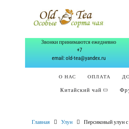
Звонки принимаются ежедневно
+7
email: old-tea@yandex.ru
О НАС
ОПЛАТА
Д
Китайский чай
Фр
Главная
Улун
Персиковый улун с