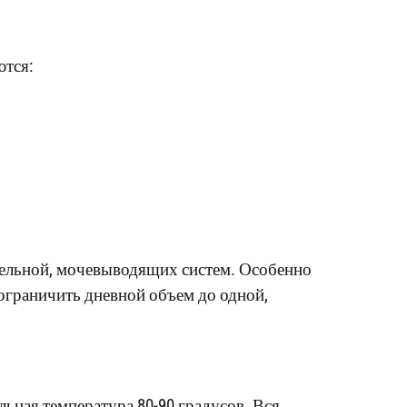
ются:
ительной, мочевыводящих систем. Особенно
граничить дневной объем до одной,
льная температура 80-90 градусов. Вся