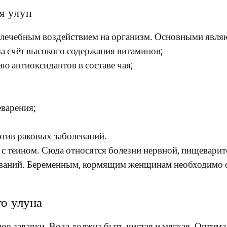
я улун
 лечебным воздействием на организм. Основными явля
а счёт высокого содержания витаминов;
ию антиоксидантов в составе чая;
еварения;
отив раковых заболеваний.
ы с теином. Сюда относятся болезни нервной, пищевар
еваний. Беременным, кормящим женщинам необходимо о
го улуна
ов заварки. Вода должна быть чистая и мягкая. Оптима