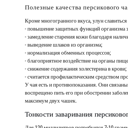
Полезные качества персикового ча
Кроме многогранного вкуса, улун славиться
- повышение защитных функций организма з
- замедление старения кожи благодаря налич
- выведение шлаков из организма;
- нормализация обменных процессов;
- благоприятное воздействие на органы пищ
- снижение содержания холестерина в крови;
- считается профилактическим средством пр
У чая есть и противопоказания. Они связан
воспрещено пить его при обострении забол
максимум двух чашек.
Тонкости заваривания персиково
Для 120 миллилитров потребуется 7-10 грамм