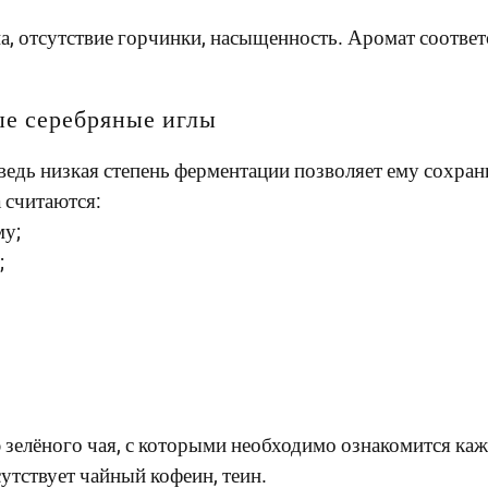
на, отсутствие горчинки, насыщенность. Аромат соотве
ые серебряные иглы
 ведь низкая степень ферментации позволяет ему сохра
 считаются:
му;
;
 зелёного чая, с которыми необходимо ознакомится ка
сутствует чайный кофеин, теин.