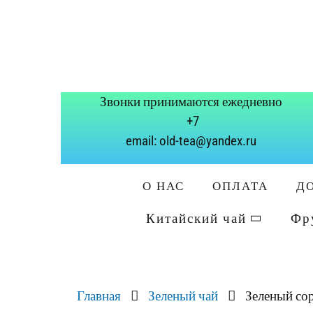
Звонки принимаются ежедневно
+7
email: old-tea@yandex.ru
О НАС
ОПЛАТА
Д
Китайский чай
Фр
Главная
Зеленый чай
Зеленый со